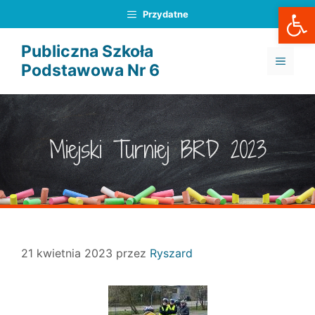
Otwórz
Przejdź
Przydatne
do
treści
Publiczna Szkoła
MENU
Podstawowa Nr 6
Miejski Turniej BRD 2023
21 kwietnia 2023
przez
Ryszard