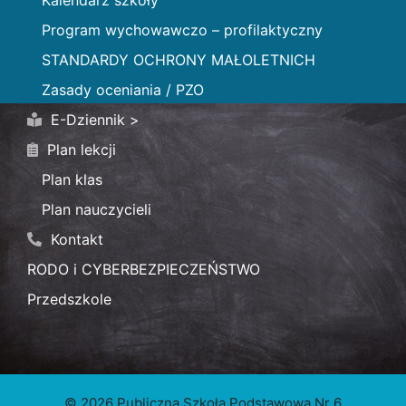
Program wychowawczo – profilaktyczny
STANDARDY OCHRONY MAŁOLETNICH
Zasady oceniania / PZO
E-Dziennik >
Plan lekcji
Plan klas
Plan nauczycieli
Kontakt
RODO i CYBERBEZPIECZEŃSTWO
Przedszkole
© 2026 Publiczna Szkoła Podstawowa Nr 6