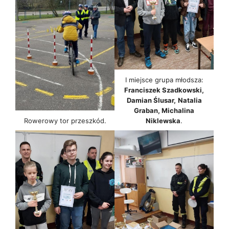
I miejsce grupa młodsza:
Franciszek Szadkowski,
Damian Ślusar,
Natalia
Graban, Michalina
Rowerowy tor przeszkód.
Niklewska
.