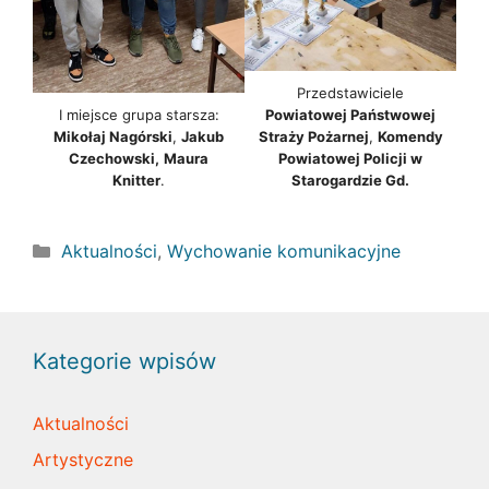
Przedstawiciele
I miejsce grupa starsza:
Powiatowej Państwowej
Mikołaj Nagórski
,
Jakub
Straży Pożarnej
,
Komendy
Czechowski,
Maura
Powiatowej Policji w
Knitter
.
Starogardzie Gd.
Kategorie
Aktualności
,
Wychowanie komunikacyjne
Kategorie wpisów
Aktualności
Artystyczne