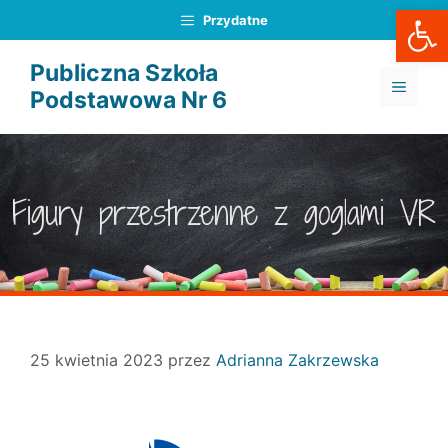
Otwórz
Przejdź
Przydatne
do
treści
Publiczna Szkoła
MENU
Podstawowa Nr 6
Figury przestrzenne z goglami VR
25 kwietnia 2023
przez
Adrianna Zakrzewska