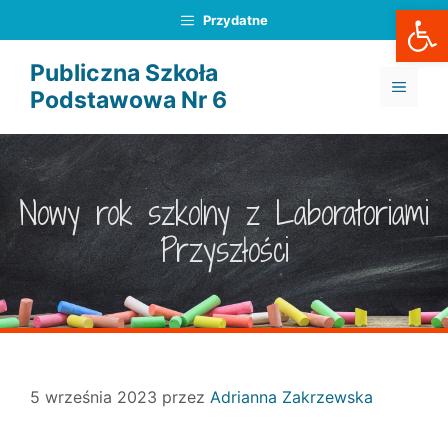
Otwórz
Przejdź
Przydatne
do
treści
Publiczna Szkoła
MENU
Podstawowa Nr 6
Nowy rok szkolny z Laboratoriami
Przyszłości
5 września 2023
przez
Adrianna Zakrzewska