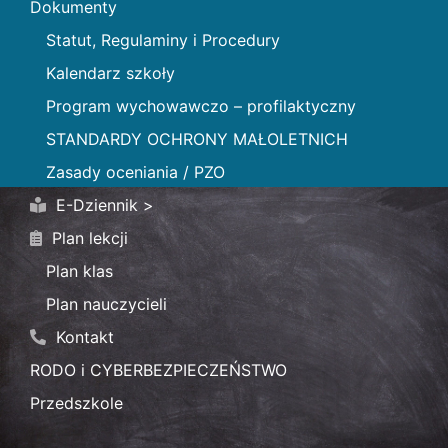
Dokumenty
Statut, Regulaminy i Procedury
Kalendarz szkoły
Program wychowawczo – profilaktyczny
STANDARDY OCHRONY MAŁOLETNICH
Zasady oceniania / PZO
E-Dziennik >
Plan lekcji
Plan klas
Plan nauczycieli
Kontakt
RODO i CYBERBEZPIECZEŃSTWO
Przedszkole