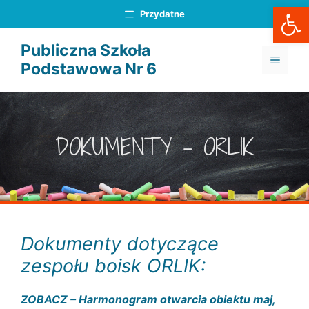
Otwórz
Przejdź
Przydatne
do
treści
Publiczna Szkoła
MENU
Podstawowa Nr 6
DOKUMENTY – ORLIK
Dokumenty dotyczące
zespołu boisk ORLIK:
ZOBACZ – Harmonogram otwarcia obiektu maj,