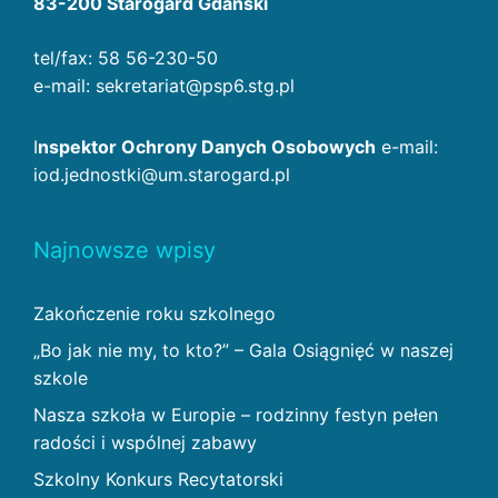
83-200 Starogard Gdański
tel/fax: 58 56-230-50
e-mail: sekretariat@psp6.stg.pl
I
nspektor Ochrony Danych Osobowych
e-mail:
iod.jednostki@um.starogard.pl
Najnowsze wpisy
Zakończenie roku szkolnego
„Bo jak nie my, to kto?” – Gala Osiągnięć w naszej
szkole
Nasza szkoła w Europie – rodzinny festyn pełen
radości i wspólnej zabawy
Szkolny Konkurs Recytatorski