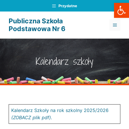
Otwórz
Przejdź
Przydatne
do
treści
Publiczna Szkoła
MENU
Podstawowa Nr 6
Kalendarz szkoły
Kalendarz Szkoły na rok szkolny 2025/2026
(ZOBACZ plik pdf).