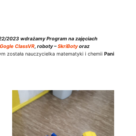
022/2023 wdrażamy Program na zajęciach
Gogle ClassVR
, roboty –
SkriBoty
oraz
m została nauczycielka matematyki i chemii
Pani