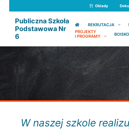
Przejdź
Obiady
Dok
do
treści
Publiczna Szkoła
REKRUTACJA
Podstawowa Nr
PROJEKTY
BOISKO
6
I PROGRAMY
W naszej szkole reali