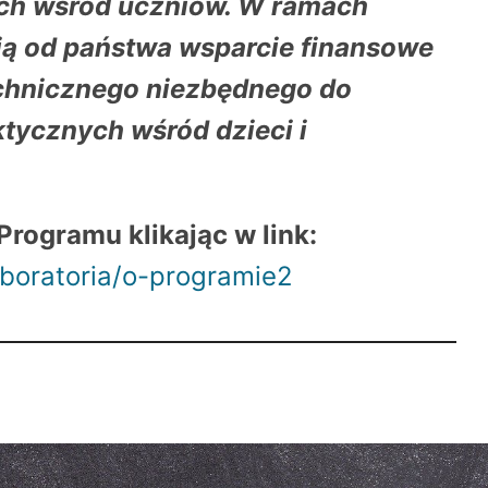
ych wśród uczniów. W ramach
ją od państwa wsparcie finansowe
chnicznego niezbędnego do
tycznych wśród dzieci i
Programu klikając w link:
boratoria/o-programie2