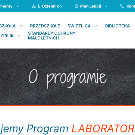
umenty
E-Dziennik >
Plan Lekcji
Kont
PRZEDSZKOLE
SZKOŁA
ŚWIETLICA
BIBLIOTEKA
STANDARDY OCHRONY
 ORLIK
MAŁOLETNICH
O programie
zujemy Program
LABORATOR