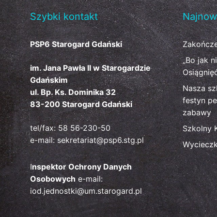
Szybki kontakt
Najnow
PSP6 Starogard Gdański
Zakończe
„Bo jak n
im. Jana Pawła II w Starogardzie
Osiągnię
Gdańskim
Nasza sz
ul. Bp. Ks. Dominika 32
festyn pe
83-200 Starogard Gdański
zabawy
tel/fax: 58 56-230-50
Szkolny 
e-mail: sekretariat@psp6.stg.pl
Wyciecz
I
nspektor Ochrony Danych
Osobowych
e-mail:
iod.jednostki@um.starogard.pl