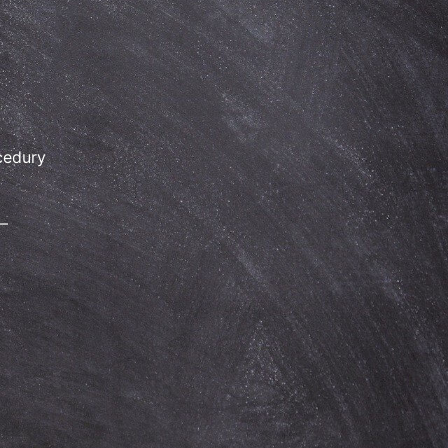
cedury
–