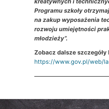
kreatywnych i techniczn
Programu szkoły otrzyma
na zakup wyposażenia te
rozwoju umiejętności prak
młodzieży”.
Zobacz d
alsze szczegóły 
https://www.gov.pl/web/la