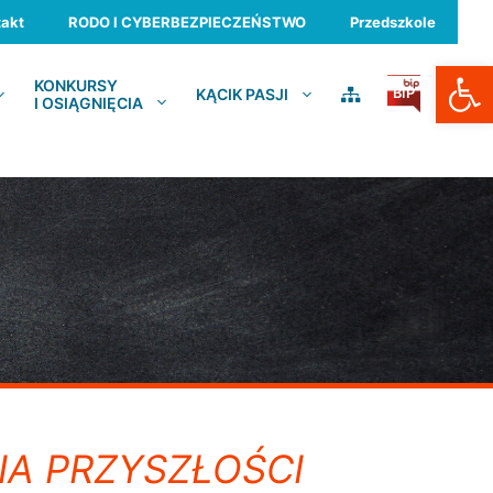
akt
RODO I CYBERBEZPIECZEŃSTWO
Przedszkole
Otwórz
KONKURSY
KĄCIK PASJI
BIP
I OSIĄGNIĘCIA
IA PRZYSZŁOŚCI