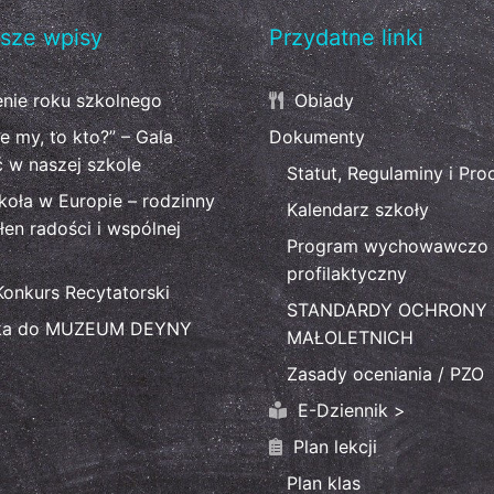
sze wpisy
Przydatne linki
nie roku szkolnego
Obiady
ie my, to kto?” – Gala
Dokumenty
ć w naszej szkole
Statut, Regulaminy i Pro
koła w Europie – rodzinny
Kalendarz szkoły
łen radości i wspólnej
Program wychowawczo 
profilaktyczny
Konkurs Recytatorski
STANDARDY OCHRONY
ka do MUZEUM DEYNY
MAŁOLETNICH
Zasady oceniania / PZO
E-Dziennik >
Plan lekcji
Plan klas