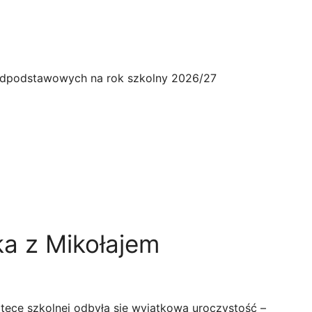
adpodstawowych na rok szkolny 2026/27
ka z Mikołajem
otece szkolnej odbyła się wyjątkowa uroczystość –