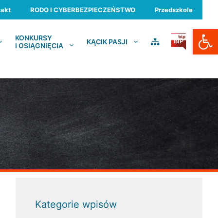
akt
RODO I CYBERBEZPIECZEŃSTWO
Przedszkole
Otwórz
KONKURSY
KĄCIK PASJI
BIP
I OSIĄGNIĘCIA
Kategorie wpisów