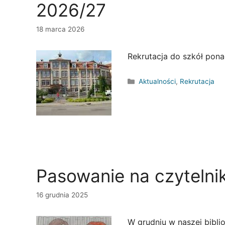
2026/27
18 marca 2026
Rekrutacja do szkół pon
Kategorie
Aktualności
,
Rekrutacja
Pasowanie na czytelni
16 grudnia 2025
W grudniu w naszej bibli