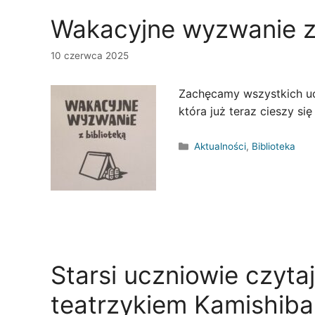
Wakacyjne wyzwanie z 
10 czerwca 2025
Zachęcamy wszystkich ucz
która już teraz cieszy s
Kategorie
Aktualności
,
Biblioteka
Starsi uczniowie czyt
teatrzykiem Kamishiba