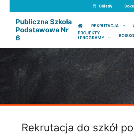
Przejdź
Obiady
Dok
do
treści
Publiczna Szkoła
REKRUTACJA
Podstawowa Nr
PROJEKTY
BOISKO
6
I PROGRAMY
Rekrutacja do szkół 