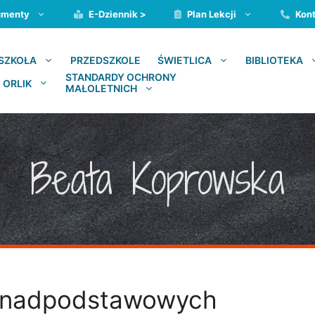
umenty
E-Dziennik >
Plan Lekcji
Kont
PRZEDSZKOLE
SZKOŁA
ŚWIETLICA
BIBLIOTEKA
STANDARDY OCHRONY
 ORLIK
MAŁOLETNICH
Beata Koprowska
ponadpodstawowych