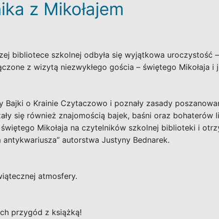
ika z Mikołajem
ej bibliotece szkolnej odbyła się wyjątkowa uroczystość 
ączone z wizytą niezwykłego gościa – świętego Mikołaja i
y Bajki o Krainie Czytaczowo i poznały zasady poszanowan
zały się również znajomością bajek, baśni oraz bohaterów l
więtego Mikołaja na czytelników szkolnej biblioteki i ot
a antykwariusza” autorstwa Justyny Bednarek.
iątecznej atmosfery.
h przygód z książką!