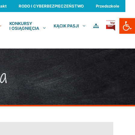
akt
RODO I CYBERBEZPIECZEŃSTWO
Przedszkole
Otwórz
KONKURSY
KĄCIK PASJI
BIP
I OSIĄGNIĘCIA
ia