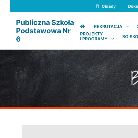
Przejdź
Obiady
Dok
do
treści
Publiczna Szkoła
REKRUTACJA
Podstawowa Nr
PROJEKTY
BOISKO
6
I PROGRAMY
B