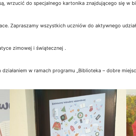
są, wrzucić do specjalnego kartonika znajdującego się w bi
race. Zapraszamy wszystkich uczniów do aktywnego udzia
tyce zimowej i świątecznej .
m działaniem w ramach programu „Biblioteka – dobre miejs