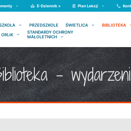
umenty
E-Dziennik >
Plan Lekcji
Kont
PRZEDSZKOLE
SZKOŁA
ŚWIETLICA
BIBLIOTEKA
STANDARDY OCHRONY
 ORLIK
MAŁOLETNICH
iblioteka – wydarzen