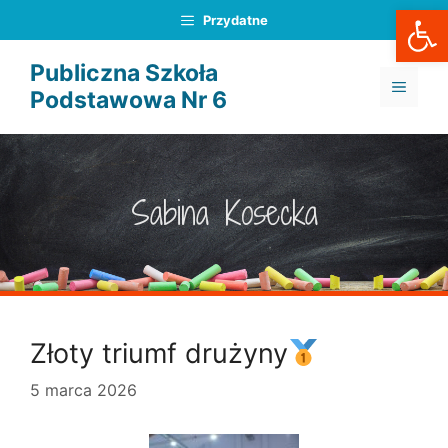
Otwórz
Przejdź
Przydatne
do
treści
Publiczna Szkoła
MENU
Podstawowa Nr 6
Sabina Kosecka
Złoty triumf drużyny
5 marca 2026