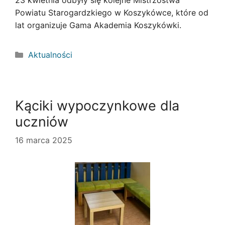
23 kwietnia odbyły się kolejne Mistrzostwa
Powiatu Starogardzkiego w Koszykówce, które od
lat organizuje Gama Akademia Koszykówki.
Kategorie
Aktualności
Kąciki wypoczynkowe dla
uczniów
16 marca 2025