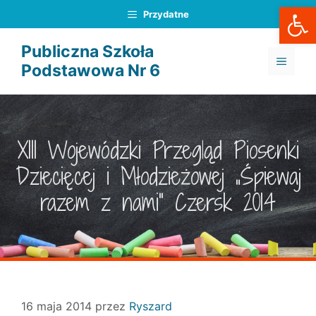
Otwórz
Przejdź
Przydatne
do
treści
Publiczna Szkoła
MENU
Podstawowa Nr 6
XIII Wojewódzki Przegląd Piosenki
Dziecięcej i Młodzieżowej „Śpiewaj
razem z nami” Czersk 2014
16 maja 2014
przez
Ryszard