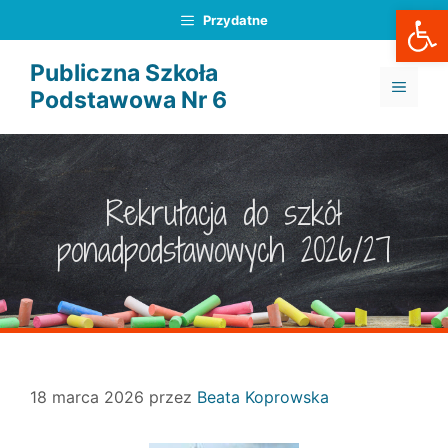
Otwórz
Przejdź
Przydatne
do
treści
Publiczna Szkoła
MENU
Podstawowa Nr 6
Rekrutacja do szkół
ponadpodstawowych 2026/27
18 marca 2026
przez
Beata Koprowska