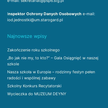
e-mail: sekretariat@psp6.stg.pl
I
nspektor Ochrony Danych Osobowych
e-mail:
iod.jednostki@um.starogard.pl
Najnowsze wpisy
Zakończenie roku szkolnego
„Bo jak nie my, to kto?” – Gala Osiągnięć w naszej
szkole
Nasza szkoła w Europie – rodzinny festyn pełen
radości i wspólnej zabawy
Szkolny Konkurs Recytatorski
Wycieczka do MUZEUM DEYNY