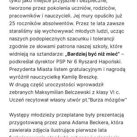
tylko jako miejsce przyjazne i bezpieczne,
tworzone przez pokolenia uczniów, rodziców,
pracowników i nauczycieli. Jej mury opuściło już
25 roczników absolwentów. Przez te lata zawsze
staraliśmy się wychowywać młodych ludzi, ucząc
naszych podopiecznych szacunku i tolerancji
zgodnie ze słowami patrona naszej szkoły, które
widnieją na sztandarze:
„Bardziej być niż mieć”
–
podkreślał dyrektor PSP Nr 6 Ryszard Hapoński.
Prezydenta Miasta listem gratulacyjnym i nagrodą
wyróżnił nauczycielkę Kamilę Breszkę.
W drugą część uroczystości wprowadził
zebranych Maksymilian Belczewski z klasy VI c.
Uczeń recytował własny utwór pt.”Burza mózgów”
Występy młodzieży przeplatane były prezentacją
przygotowaną przez pana Adama Beckera, która
zawierała zdjęcia ilustrujące pierwsze lata