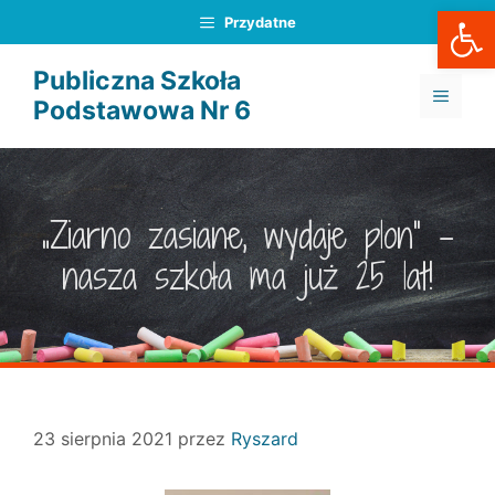
Otwórz
Przejdź
Przydatne
do
treści
Publiczna Szkoła
MENU
Podstawowa Nr 6
„Ziarno zasiane, wydaje plon” –
nasza szkoła ma już 25 lat!
23 sierpnia 2021
przez
Ryszard