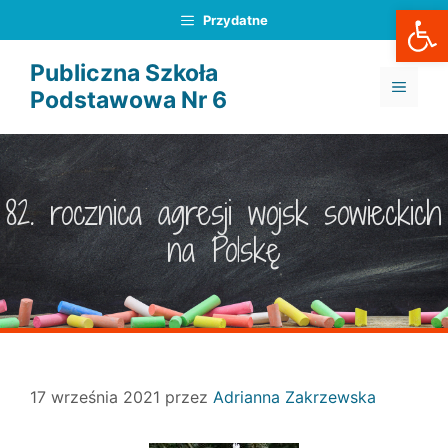
Otwórz
Przejdź
Przydatne
do
treści
Publiczna Szkoła
MENU
Podstawowa Nr 6
82. rocznica agresji wojsk sowieckich
na Polskę
17 września 2021
przez
Adrianna Zakrzewska