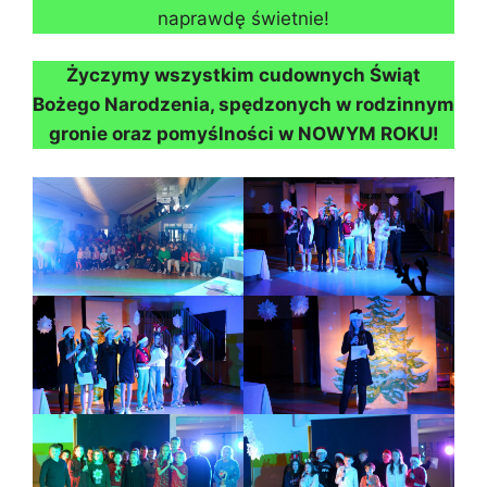
naprawdę świetnie!
Życzymy wszystkim cudownych Świąt
Bożego Narodzenia, spędzonych w rodzinnym
gronie oraz pomyślności w NOWYM ROKU!