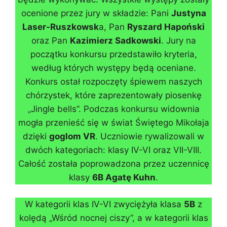
ocenione przez jury w składzie: Pani
Justyna
Laser-Ruszkowsk
a, Pan
Ryszard Hapoński
oraz Pan
Kazimierz Sadkowski
. Jury na
początku konkursu przedstawiło kryteria,
według których występy będą oceniane.
Konkurs ostał rozpoczęty śpiewem naszych
chórzystek, które zaprezentowały piosenkę
„Jingle bells”. Podczas konkursu widownia
mogła przenieść się w świat Świętego Mikołaja
dzięki
goglom VR
. Uczniowie rywalizowali w
dwóch kategoriach: klasy IV-VI oraz VII-VIII.
Całość została poprowadzona przez uczennicę
klasy
6B Agatę Kuhn
.
W kategorii klas IV-VI zwyciężyła klasa
5B
z
kolędą „Wśród nocnej ciszy”, a w kategorii klas