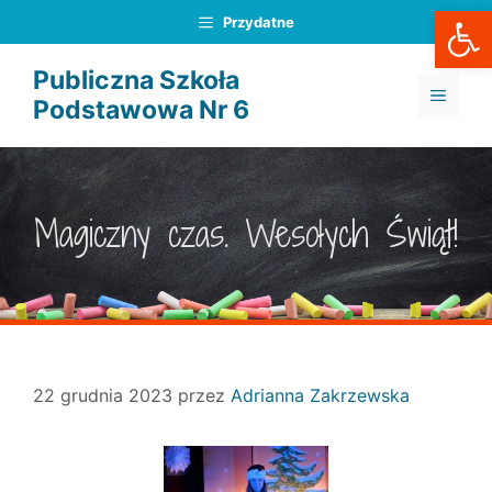
Otwórz
Przejdź
Przydatne
do
treści
Publiczna Szkoła
MENU
Podstawowa Nr 6
Magiczny czas. Wesołych Świąt!
22 grudnia 2023
przez
Adrianna Zakrzewska