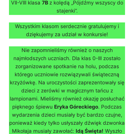
VII-VIII klasa
7B
z kolędą „Pójdźmy wszyscy do
stajenki”.
Wszystkim klasom serdecznie gratulujemy i
dziękujemy za udział w konkursie!
Nie zapomnieliśmy również o naszych
najmłodszych uczniach. Dla klas 0-III zostało
zorganizowane spotkanie na holu, podczas
którego uczniowie rozwiązywali świąteczną
krzyżówkę. Na uroczystości zaprezentowały się
dzieci z zerówki w magicznym tańcu z
lampionami. Mieliśmy również okazję posłuchać
pięknego śpiewu
Eryka Góreckiego
. Podczas
wydarzenia dzieci musiały być bardzo czujne,
ponieważ kiedy tylko usłyszały dźwięk dzwonka
Mikołaja musiały zawołać:
Idą Święta!
Wyszło