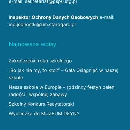
e-mail: sekretariat@psp6.stg.pl
I
nspektor Ochrony Danych Osobowych
e-mail:
iod.jednostki@um.starogard.pl
Najnowsze wpisy
Zakończenie roku szkolnego
„Bo jak nie my, to kto?” – Gala Osiągnięć w naszej
szkole
Nasza szkoła w Europie – rodzinny festyn pełen
radości i wspólnej zabawy
Szkolny Konkurs Recytatorski
Wycieczka do MUZEUM DEYNY