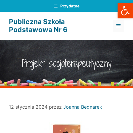
Otwórz
Przejdź
Przydatne
do
treści
Publiczna Szkoła
MENU
Podstawowa Nr 6
Projekt socjoterapeutyczny
12 stycznia 2024
przez
Joanna Bednarek