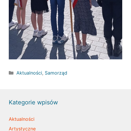
Kategorie
Aktualności
,
Samorząd
Kategorie wpisów
Aktualności
Artystyczne