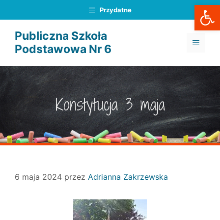
Otwórz
Przejdź
Przydatne
do
treści
Publiczna Szkoła
MENU
Podstawowa Nr 6
Konstytucja 3 maja
6 maja 2024
przez
Adrianna Zakrzewska