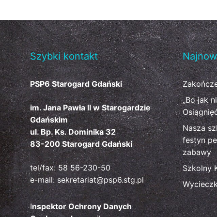
Szybki kontakt
Najnow
PSP6 Starogard Gdański
Zakończe
„Bo jak n
im. Jana Pawła II w Starogardzie
Osiągnię
Gdańskim
Nasza sz
ul. Bp. Ks. Dominika 32
festyn pe
83-200 Starogard Gdański
zabawy
tel/fax: 58 56-230-50
Szkolny 
e-mail: sekretariat@psp6.stg.pl
Wyciecz
I
nspektor Ochrony Danych