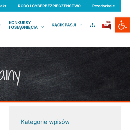
akt
RODO I CYBERBEZPIECZEŃSTWO
Przedszkole
Otwórz
KONKURSY
KĄCIK PASJI
BIP
I OSIĄGNIĘCIA
ainy
Kategorie wpisów