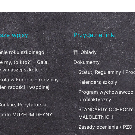
sze wpisy
Przydatne linki
nie roku szkolnego
Obiady
ie my, to kto?” – Gala
Dokumenty
ć w naszej szkole
Statut, Regulaminy i Pro
koła w Europie – rodzinny
Kalendarz szkoły
łen radości i wspólnej
Program wychowawczo 
profilaktyczny
Konkurs Recytatorski
STANDARDY OCHRONY
ka do MUZEUM DEYNY
MAŁOLETNICH
Zasady oceniania / PZO