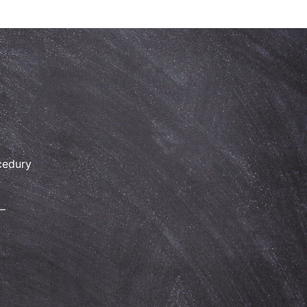
cedury
–