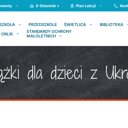
umenty
E-Dziennik >
Plan Lekcji
Kont
PRZEDSZKOLE
SZKOŁA
ŚWIETLICA
BIBLIOTEKA
STANDARDY OCHRONY
 ORLIK
MAŁOLETNICH
ążki dla dzieci z Ukr