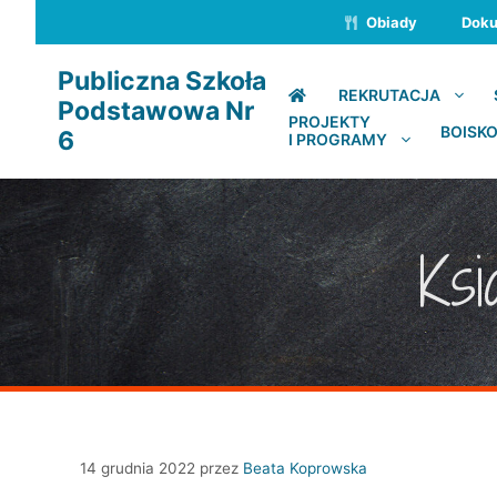
Przejdź
Obiady
Dok
do
treści
Publiczna Szkoła
REKRUTACJA
Podstawowa Nr
PROJEKTY
BOISKO
6
I PROGRAMY
Ksi
14 grudnia 2022
przez
Beata Koprowska