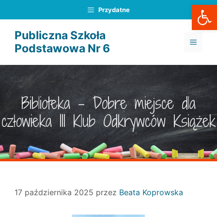
Otwórz
Przejdź
Przydatne
do
treści
Publiczna Szkoła
MENU
Podstawowa Nr 6
Biblioteka – Dobre miejsce dla
człowieka III Klub Odkrywców Książek
17 października 2025
przez
Beata Koprowska