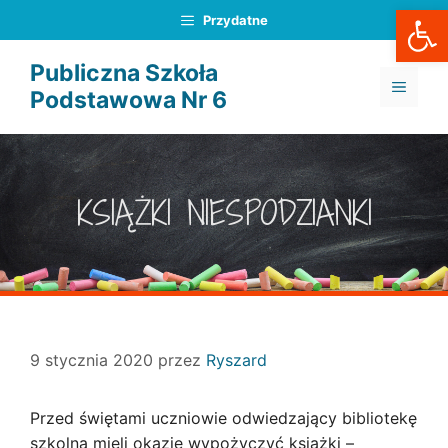
Otwórz
Przejdź
Przydatne
do
treści
Publiczna Szkoła
MENU
Podstawowa Nr 6
KSIĄŻKI NIESPODZIANKI
9 stycznia 2020
przez
Ryszard
Przed świętami uczniowie odwiedzający bibliotekę
szkolną mieli okazję wypożyczyć książki –