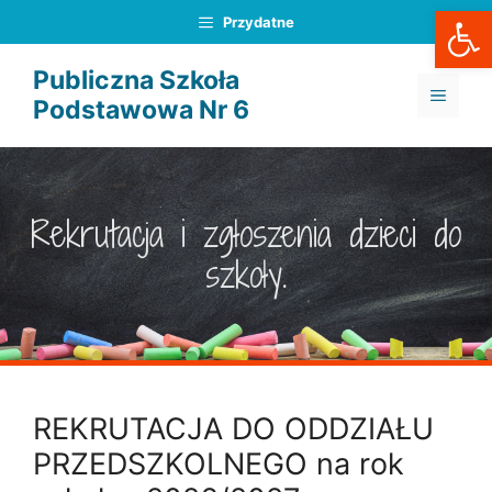
Otwórz
Przejdź
Przydatne
do
treści
Publiczna Szkoła
MENU
Podstawowa Nr 6
Rekrutacja i zgłoszenia dzieci do
szkoły.
REKRUTACJA DO ODDZIAŁU
PRZEDSZKOLNEGO na rok