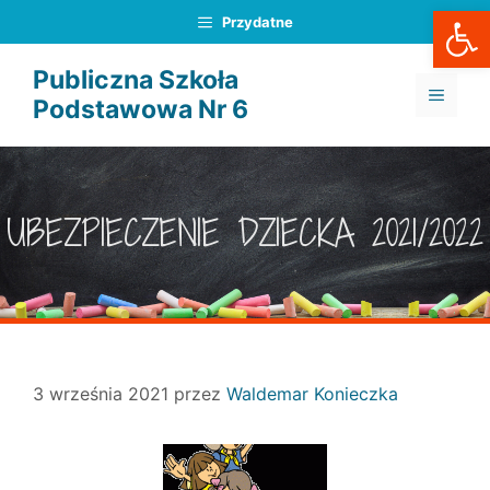
Otwórz
Przejdź
Przydatne
do
treści
Publiczna Szkoła
MENU
Podstawowa Nr 6
UBEZPIECZENIE DZIECKA 2021/2022
3 września 2021
przez
Waldemar Konieczka