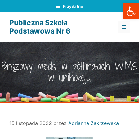
Otwórz
Przejdź
Przydatne
do
treści
Publiczna Szkoła
MENU
Podstawowa Nr 6
Brązowy medal w półfinałach WIMS
w unihokeju
15 listopada 2022
przez
Adrianna Zakrzewska