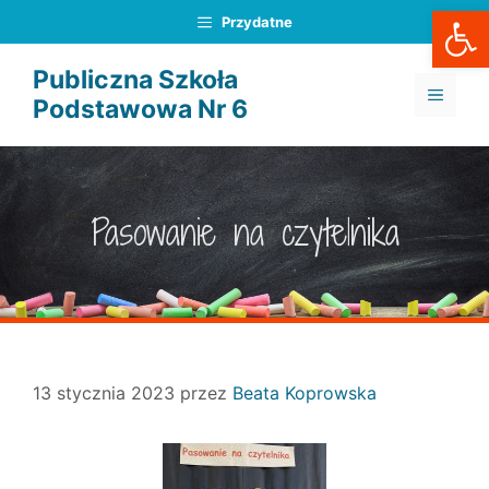
Otwórz
Przejdź
Przydatne
do
treści
Publiczna Szkoła
MENU
Podstawowa Nr 6
Pasowanie na czytelnika
13 stycznia 2023
przez
Beata Koprowska