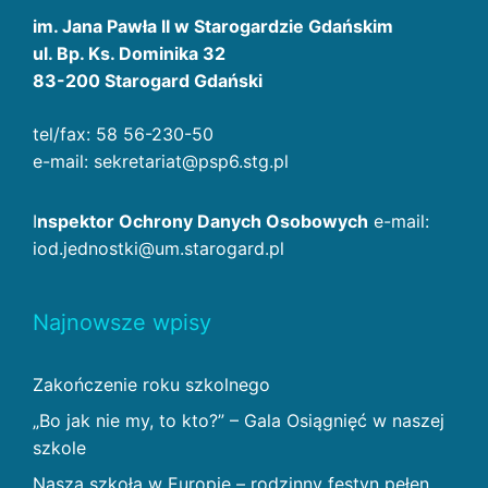
im. Jana Pawła II w Starogardzie Gdańskim
ul. Bp. Ks. Dominika 32
83-200 Starogard Gdański
tel/fax: 58 56-230-50
e-mail: sekretariat@psp6.stg.pl
I
nspektor Ochrony Danych Osobowych
e-mail:
iod.jednostki@um.starogard.pl
Najnowsze wpisy
Zakończenie roku szkolnego
„Bo jak nie my, to kto?” – Gala Osiągnięć w naszej
szkole
Nasza szkoła w Europie – rodzinny festyn pełen