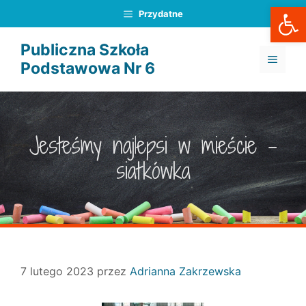
Otwórz
Przejdź
Przydatne
do
treści
Publiczna Szkoła
MENU
Podstawowa Nr 6
Jesteśmy najlepsi w mieście –
siatkówka
7 lutego 2023
przez
Adrianna Zakrzewska