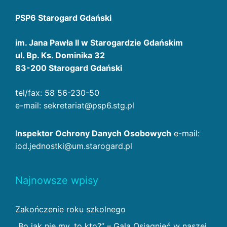
PSP6 Starogard Gdański
im. Jana Pawła II w Starogardzie Gdańskim
ul. Bp. Ks. Dominika 32
83-200 Starogard Gdański
tel/fax: 58 56-230-50
e-mail: sekretariat@psp6.stg.pl
I
nspektor Ochrony Danych Osobowych
e-mail:
iod.jednostki@um.starogard.pl
Najnowsze wpisy
Zakończenie roku szkolnego
„Bo jak nie my, to kto?” – Gala Osiągnięć w naszej