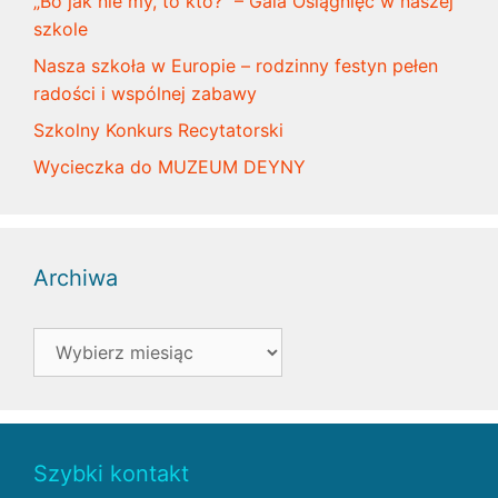
„Bo jak nie my, to kto?” – Gala Osiągnięć w naszej
szkole
Nasza szkoła w Europie – rodzinny festyn pełen
radości i wspólnej zabawy
Szkolny Konkurs Recytatorski
Wycieczka do MUZEUM DEYNY
Archiwa
Archiwa
Szybki kontakt