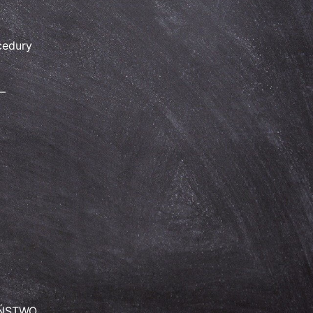
cedury
–
EŃSTWO