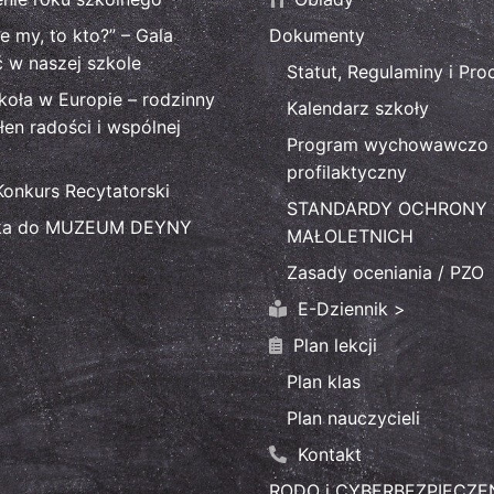
ie my, to kto?” – Gala
Dokumenty
ć w naszej szkole
Statut, Regulaminy i Pro
koła w Europie – rodzinny
Kalendarz szkoły
łen radości i wspólnej
Program wychowawczo 
profilaktyczny
Konkurs Recytatorski
STANDARDY OCHRONY
ka do MUZEUM DEYNY
MAŁOLETNICH
Zasady oceniania / PZO
E-Dziennik >
Plan lekcji
Plan klas
Plan nauczycieli
Kontakt
RODO i CYBERBEZPIECZ