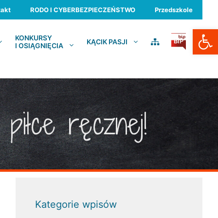
akt
RODO I CYBERBEZPIECZEŃSTWO
Przedszkole
Otwórz
KONKURSY
KĄCIK PASJI
BIP
I OSIĄGNIĘCIA
piłce ręcznej!
Kategorie wpisów