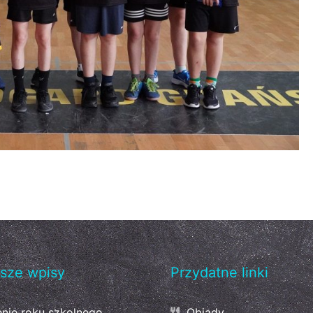
sze wpisy
Przydatne linki
nie roku szkolnego
Obiady