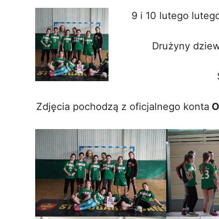
9 i 10 lutego luteg
Drużyny dziew
Zdjęcia pochodzą z oficjalnego konta
O