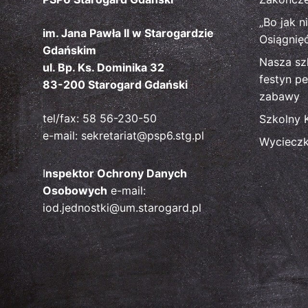
„Bo jak n
im. Jana Pawła II w Starogardzie
Osiągnię
Gdańskim
Nasza sz
ul. Bp. Ks. Dominika 32
festyn pe
83-200 Starogard Gdański
zabawy
tel/fax: 58 56-230-50
Szkolny 
e-mail: sekretariat@psp6.stg.pl
Wyciecz
I
nspektor Ochrony Danych
Osobowych
e-mail:
iod.jednostki@um.starogard.pl