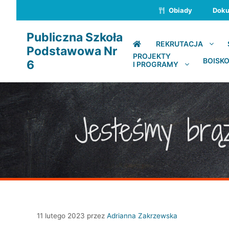
Przejdź
Obiady
Dok
do
treści
Publiczna Szkoła
REKRUTACJA
Podstawowa Nr
PROJEKTY
BOISKO
6
I PROGRAMY
Jesteśmy brąz
11 lutego 2023
przez
Adrianna Zakrzewska