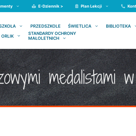
umenty
E-Dziennik >
Plan Lekcji
Kont
PRZEDSZKOLE
SZKOŁA
ŚWIETLICA
BIBLIOTEKA
STANDARDY OCHRONY
 ORLIK
MAŁOLETNICH
owymi medalistami w 