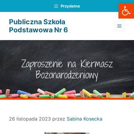
Otwórz
Przejdź
Przydatne
do
treści
Publiczna Szkoła
MENU
Podstawowa Nr 6
Zaproszenie na Kiermasz
Bożonarodzeniowy
26 listopada 2023
przez
Sabina Kosecka