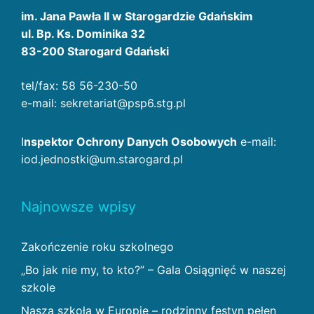
im. Jana Pawła II w Starogardzie Gdańskim
ul. Bp. Ks. Dominika 32
83-200 Starogard Gdański
tel/fax: 58 56-230-50
e-mail: sekretariat@psp6.stg.pl
I
nspektor Ochrony Danych Osobowych
e-mail:
iod.jednostki@um.starogard.pl
Najnowsze wpisy
Zakończenie roku szkolnego
„Bo jak nie my, to kto?” – Gala Osiągnięć w naszej
szkole
Nasza szkoła w Europie – rodzinny festyn pełen