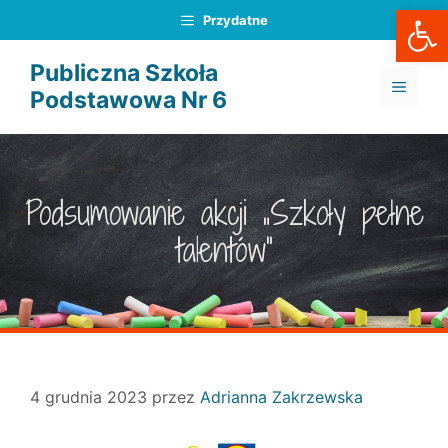
Otwórz
Przejdź
Przydatne
do
treści
Publiczna Szkoła
MENU
Podstawowa Nr 6
Podsumowanie akcji „Szkoły pełne
talentów”
4 grudnia 2023
przez
Adrianna Zakrzewska