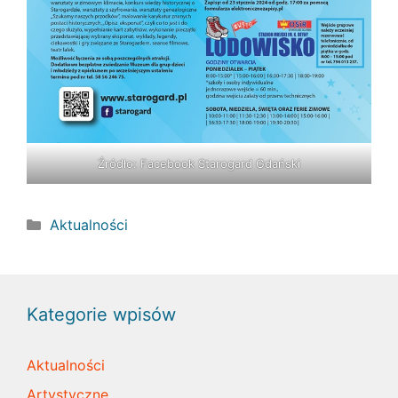
Źródło:
Facebook Starogard Gdański
Kategorie
Aktualności
Kategorie wpisów
Aktualności
Artystyczne