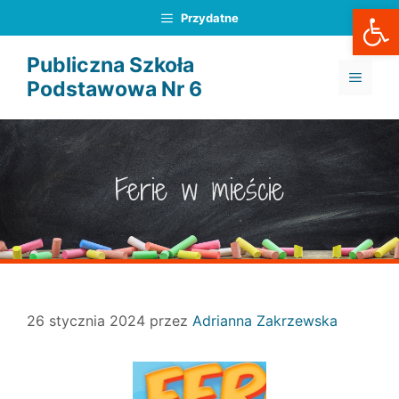
Otwórz
Przejdź
Przydatne
do
treści
Publiczna Szkoła
MENU
Podstawowa Nr 6
Ferie w mieście
26 stycznia 2024
przez
Adrianna Zakrzewska