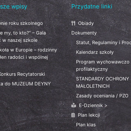
sze wpisy
Przydatne linki
nie roku szkolnego
Obiady
ie my, to kto?” – Gala
Dokumenty
ć w naszej szkole
Statut, Regulaminy i Pro
koła w Europie – rodzinny
Kalendarz szkoły
łen radości i wspólnej
Program wychowawczo 
profilaktyczny
Konkurs Recytatorski
STANDARDY OCHRONY
ka do MUZEUM DEYNY
MAŁOLETNICH
Zasady oceniania / PZO
E-Dziennik >
Plan lekcji
Plan klas