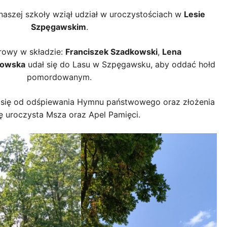
naszej szkoły wziął udział w uroczystościach w
Lesie
Szpęgawskim
.
rowy w składzie:
Franciszek Szadkowski
,
Lena
kowska
udał się do Lasu w Szpęgawsku, aby oddać hołd
pomordowanym.
 się od odśpiewania Hymnu państwowego oraz złożenia
ę uroczysta Msza oraz Apel Pamięci.