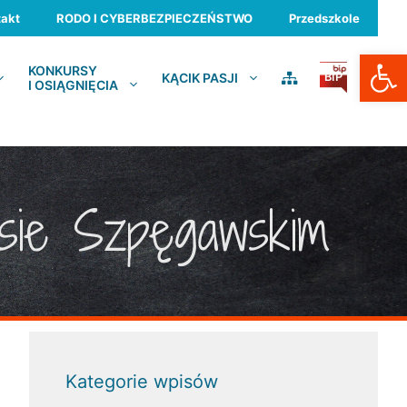
akt
RODO I CYBERBEZPIECZEŃSTWO
Przedszkole
Otwórz
KONKURSY
KĄCIK PASJI
BIP
I OSIĄGNIĘCIA
Lesie Szpęgawskim
Kategorie wpisów