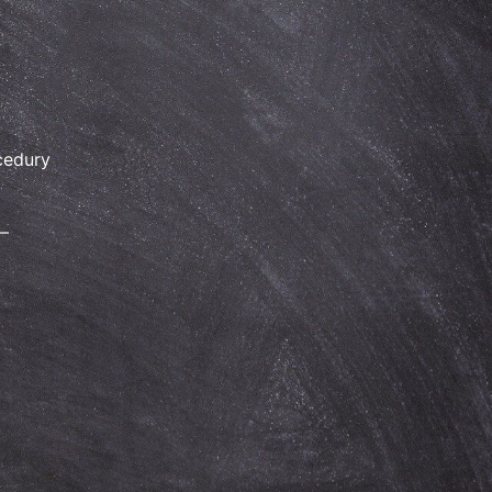
cedury
–