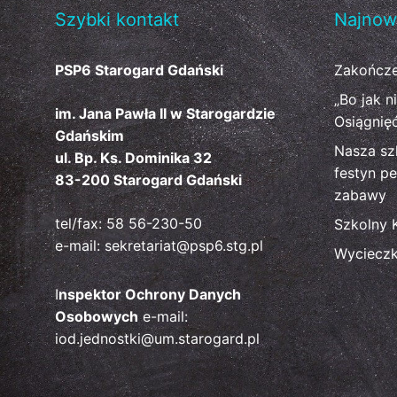
Szybki kontakt
Najnow
PSP6 Starogard Gdański
Zakończe
„Bo jak n
im. Jana Pawła II w Starogardzie
Osiągnię
Gdańskim
Nasza sz
ul. Bp. Ks. Dominika 32
festyn pe
83-200 Starogard Gdański
zabawy
tel/fax: 58 56-230-50
Szkolny 
e-mail: sekretariat@psp6.stg.pl
Wyciecz
I
nspektor Ochrony Danych
Osobowych
e-mail:
iod.jednostki@um.starogard.pl