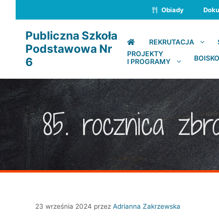
Przejdź
Obiady
Dok
do
treści
Publiczna Szkoła
REKRUTACJA
Podstawowa Nr
PROJEKTY
BOISKO
6
I PROGRAMY
85. rocznica zbr
23 września 2024
przez
Adrianna Zakrzewska