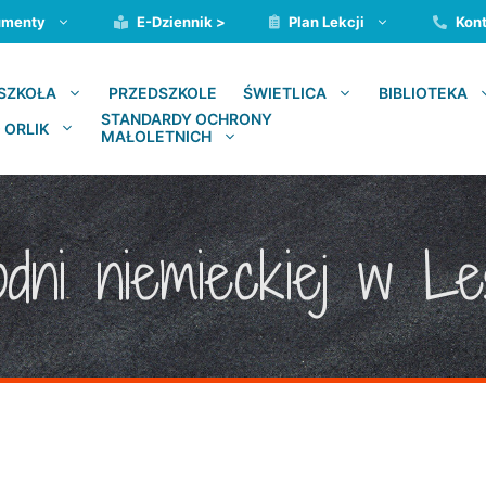
umenty
E-Dziennik >
Plan Lekcji
Kont
PRZEDSZKOLE
SZKOŁA
ŚWIETLICA
BIBLIOTEKA
STANDARDY OCHRONY
 ORLIK
MAŁOLETNICH
odni niemieckiej w 