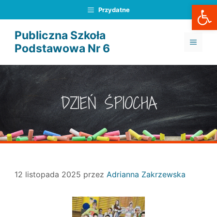
Otwórz
Przejdź
Przydatne
do
treści
Publiczna Szkoła
MENU
Podstawowa Nr 6
DZIEŃ ŚPIOCHA
12 listopada 2025
przez
Adrianna Zakrzewska