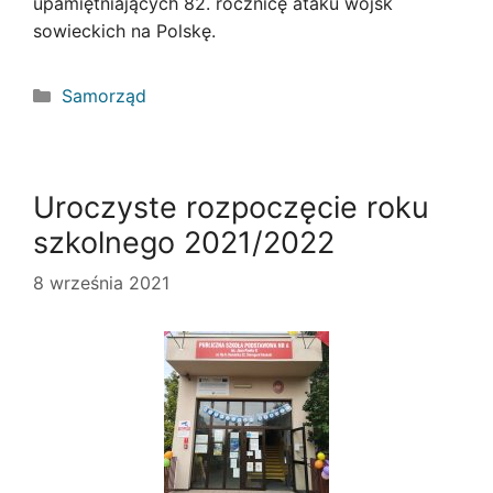
upamiętniających 82. rocznicę ataku wojsk
sowieckich na Polskę.
Kategorie
Samorząd
Uroczyste rozpoczęcie roku
szkolnego 2021/2022
8 września 2021