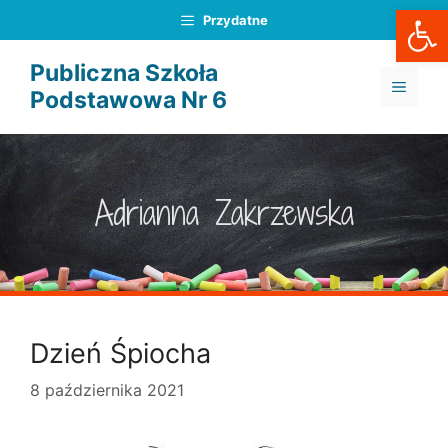
Otwórz
Przejdź
Przydatne
do
treści
Publiczna Szkoła
MENU
Podstawowa Nr 6
Adrianna Zakrzewska
Dzień Śpiocha
8 października 2021