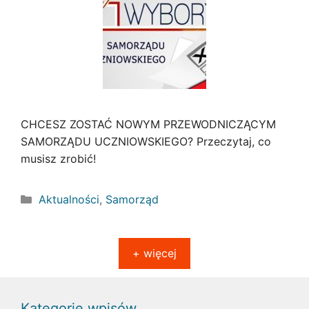
CHCESZ ZOSTAĆ NOWYM PRZEWODNICZĄCYM
SAMORZĄDU UCZNIOWSKIEGO? Przeczytaj, co
musisz zrobić!
Kategorie
Aktualności
,
Samorząd
+ więcej
Kategorie wpisów