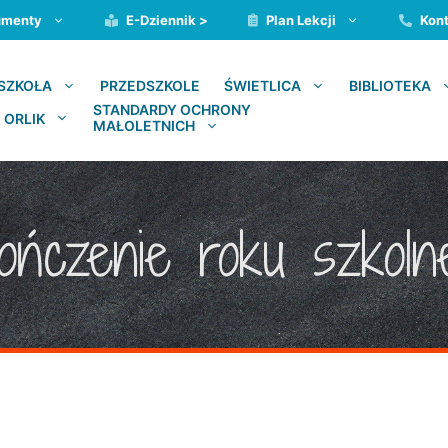
umenty
E-Dziennik >
Plan Lekcji
Kont
PRZEDSZKOLE
SZKOŁA
ŚWIETLICA
BIBLIOTEKA
STANDARDY OCHRONY
 ORLIK
MAŁOLETNICH
ończenie roku szkol