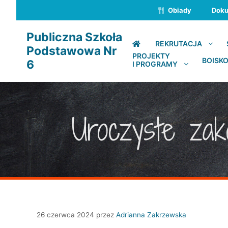
Przejdź
Obiady
Dok
do
treści
Publiczna Szkoła
REKRUTACJA
Podstawowa Nr
PROJEKTY
BOISKO
6
I PROGRAMY
Uroczyste zak
26 czerwca 2024
przez
Adrianna Zakrzewska