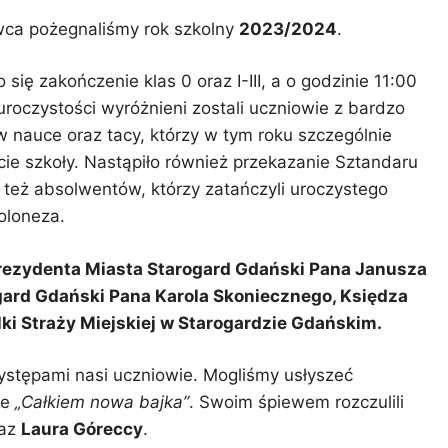
wca pożegnaliśmy rok szkolny
2023/2024
.
się zakończenie klas 0 oraz I-III, a o godzinie 11:00
 uroczystości wyróżnieni zostali uczniowie z bardzo
 nauce oraz tacy, którzy w tym roku szczególnie
cie szkoły. Nastąpiło również przekazanie Sztandaru
 też absolwentów, którzy zatańczyli uroczystego
oloneza.
rezydenta Miasta Starogard Gdański Pana Janusza
gard Gdański Pana Karola Skoniecznego,
Księdza
lki Straży Miejskiej w Starogardzie Gdańskim.
występami nasi uczniowie. Mogliśmy usłyszeć
ce
„Całkiem nowa bajka”
. Swoim śpiewem rozczulili
az
Laura Góreccy
.