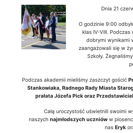
Dnia 21 czer
O godzinie 9:00 odbyło 
klas IV-VIII. Podczas
dobrymi wynikami w
zaangażowali się w ży
Szkoły. Żegnaliśmy
p
Podczas akademii mieliśmy zaszczyt gościć
P
Stankowiaka, Radnego Rady Miasta Staro
prałata Józefa Pick oraz Przedstawicie
Całą uroczystość uświetnili swoimi 
naszych
najmłodszych uczniów
w piosen
nas
Eryk
or