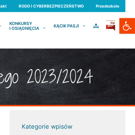
akt
RODO I CYBERBEZPIECZEŃSTWO
Przedszkole
Otwórz
KONKURSY
KĄCIK PASJI
BIP
I OSIĄGNIĘCIA
nego 2023/2024
Kategorie wpisów