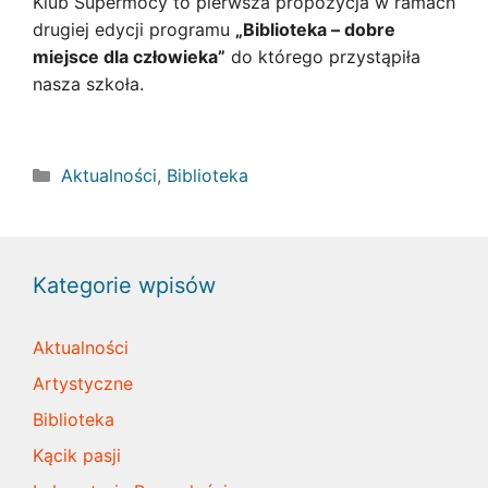
Klub Supermocy to pierwsza propozycja w ramach
drugiej edycji programu
„Biblioteka – dobre
miejsce dla człowieka”
do którego przystąpiła
nasza szkoła.
Kategorie
Aktualności
,
Biblioteka
Kategorie wpisów
Aktualności
Artystyczne
Biblioteka
Kącik pasji