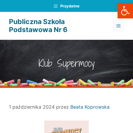
Otwórz
Przejdź
Przydatne
do
treści
Publiczna Szkoła
MENU
Podstawowa Nr 6
Klub Supermocy
1 października 2024
przez
Beata Koprowska